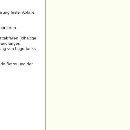
rung fester Abfälle
portieren.
tabfällen (ölhaltige
 Sandfängen,
gung von Lagertanks
ende Betreuung der